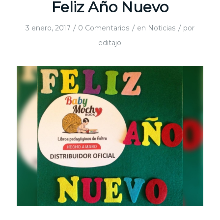
Feliz Año Nuevo
/
/
/
3 enero, 2017
0 Comentarios
en
Noticias
por
editajo