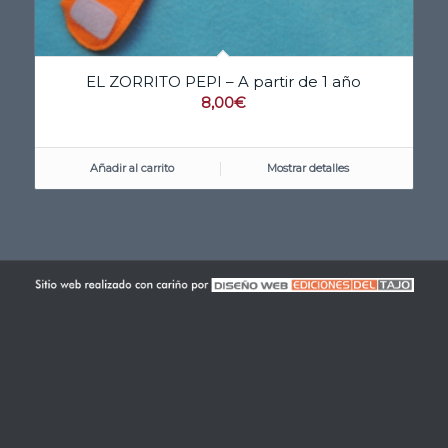
EL ZORRITO PEPI – A partir de 1 año
8,00
€
Añadir al carrito
Mostrar detalles